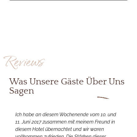
Reviews
Was Unsere Gäste Über Uns
Sagen
Ich habe an diesem Wochenende vom 10. und
E
11. Juni 2017 zusammen mit meinem Freund in
w
diesem Hotel übernachtet und wir waren
u
vollkommen zufrieden. Die Stärken dieser
e