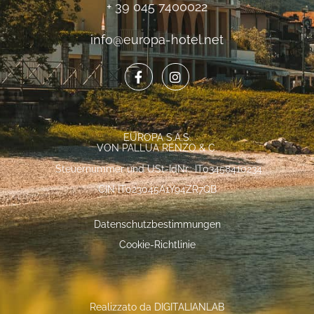
+ 39 045 7400022
info@europa-hotel.net
EUROPA S.A.S.
VON PALLUA RENZO & C.
Steuernummer und USt-IdNr.: IT03458410234
CIN IT023045A1Y94ZR7QB
Datenschutzbestimmungen
Cookie-Richtlinie
Realizzato da
DIGITALIANLAB