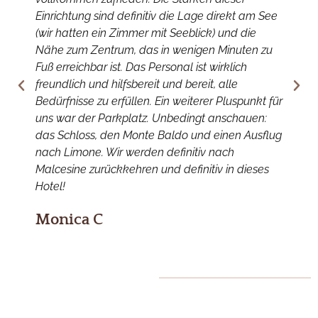
Einrichtung sind definitiv die Lage direkt am See
z
(wir hatten ein Zimmer mit Seeblick) und die
e
Nähe zum Zentrum, das in wenigen Minuten zu
D
Fuß erreichbar ist. Das Personal ist wirklich
m
freundlich und hilfsbereit und bereit, alle
g
Bedürfnisse zu erfüllen. Ein weiterer Pluspunkt für
P
uns war der Parkplatz. Unbedingt anschauen:
d
das Schloss, den Monte Baldo und einen Ausflug
e
nach Limone. Wir werden definitiv nach
r
Malcesine zurückkehren und definitiv in dieses
d
Hotel!
k
Monica C