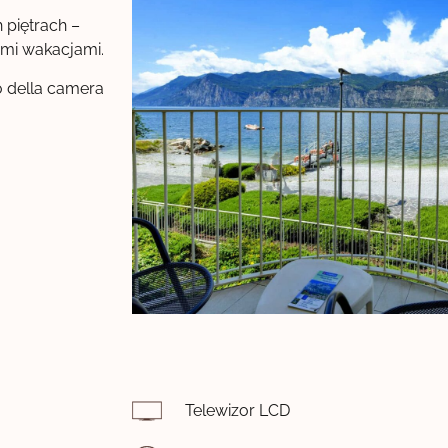
 piętrach –
imi wakacjami.
io della camera
Telewizor LCD