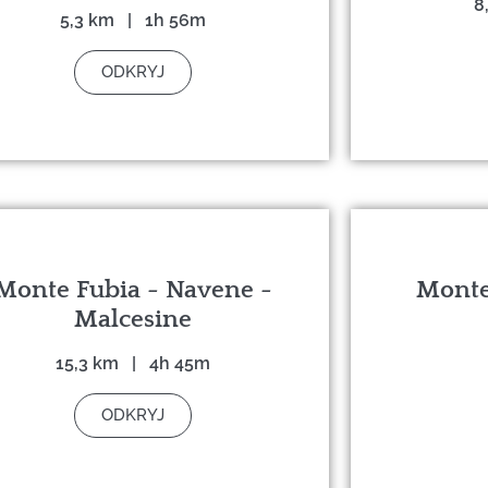
8
5,3 km | 1h 56m
ODKRYJ
Monte Fubia - Navene -
Monte
Malcesine
15,3 km | 4h 45m
ODKRYJ