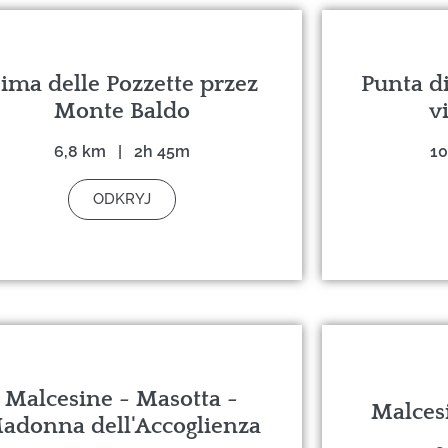
ima delle Pozzette przez
Punta d
Monte Baldo
v
6,8 km | 2h 45m
10
ODKRYJ
Malcesine - Masotta -
Malces
adonna dell'Accoglienza