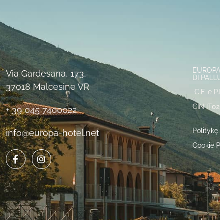
EUROPA 
Via Gardesana, 173,
DI PALL
37018 Malcesine VR
C.F. e P
CIN IT0
+ 39 045 7400022
Politykę
info@europa-hotel.net
Cookie P