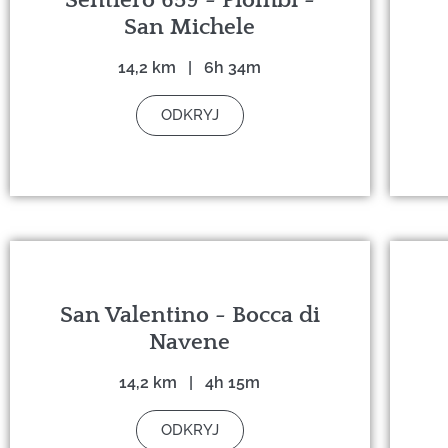
San Michele
14,2 km | 6h 34m
ODKRYJ
San Valentino - Bocca di
Navene
14,2 km | 4h 15m
ODKRYJ