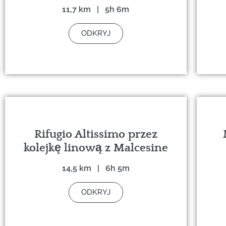
11,7 km | 5h 6m
ODKRYJ
Rifugio Altissimo przez
kolejkę linową z Malcesine
14,5 km | 6h 5m
ODKRYJ