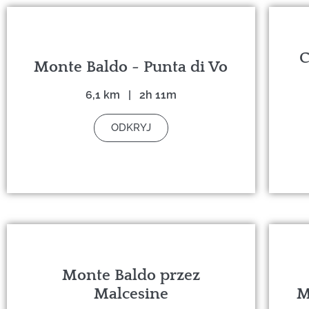
C
Monte Baldo - Punta di Vo
6,1 km | 2h 11m
ODKRYJ
Monte Baldo przez
Malcesine
M