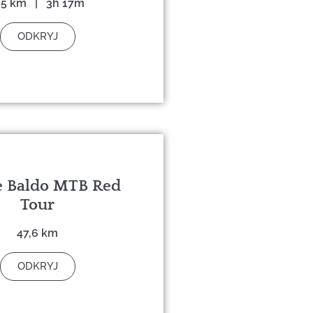
,5 km | 3h 17m
ODKRYJ
 Baldo MTB Red
Tour
47,6 km
ODKRYJ