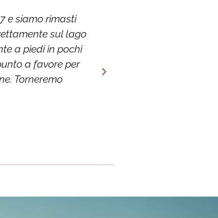
7 e siamo rimasti
E' uno splendido hotel.
irettamente sul lago
la pista ciclabile che c
e a piedi in pochi
struttura è bellissima,
 punto a favore per
sorridente, poi la cucin
mone. Torneremo
chi vuole vacanze roman
GianPaolo D.