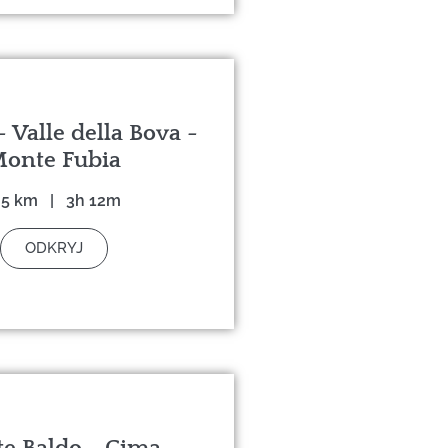
 Valle della Bova -
onte Fubia
,5 km | 3h 12m
ODKRYJ
e Baldo - Cima