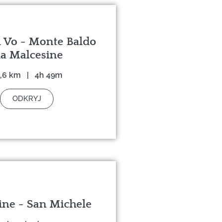
i Vo - Monte Baldo
ia Malcesine
,6 km | 4h 49m
ODKRYJ
ine - San Michele