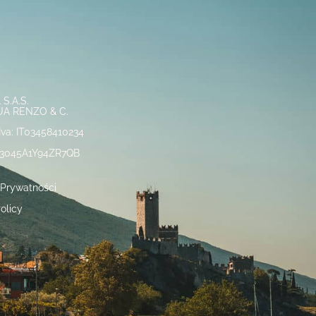
S.A.S.
UA RENZO & C.
.Iva: IT03458410234
23045A1Y94ZR7QB
 Prywatności
olicy