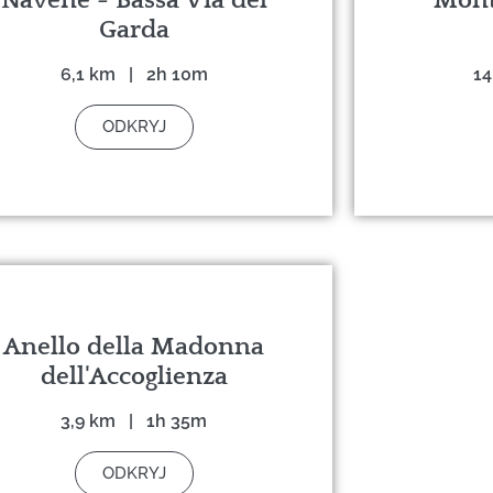
Garda
6,1 km | 2h 10m
14
ODKRYJ
Anello della Madonna
dell'Accoglienza
3,9 km | 1h 35m
ODKRYJ