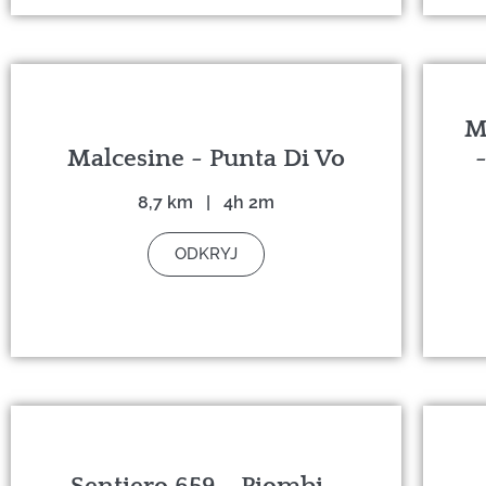
M
Malcesine - Punta Di Vo
8,7 km | 4h 2m
ODKRYJ
Sentiero 659 - Piombi -