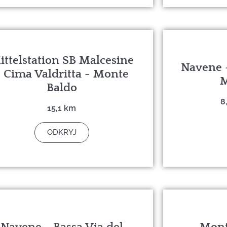
ittelstation SB Malcesine
Navene -
- Cima Valdritta - Monte
M
Baldo
8
15,1 km
ODKRYJ
Navene - Bassa Via del
Mont