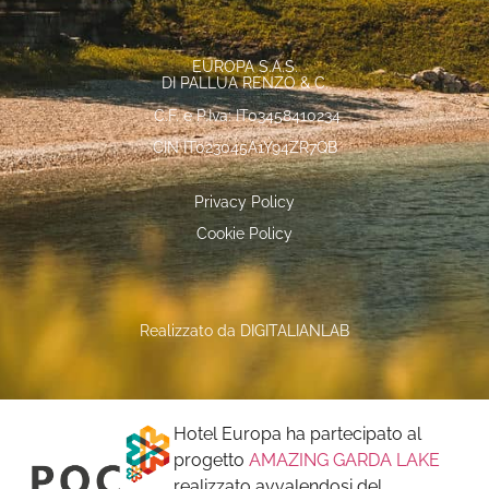
EUROPA S.A.S.
DI PALLUA RENZO & C.
C.F. e P.Iva: IT03458410234
CIN IT023045A1Y94ZR7QB
Privacy Policy
Cookie Policy
Realizzato da
DIGITALIANLAB
Hotel Europa ha partecipato al
progetto
AMAZING GARDA LAKE
realizzato avvalendosi del