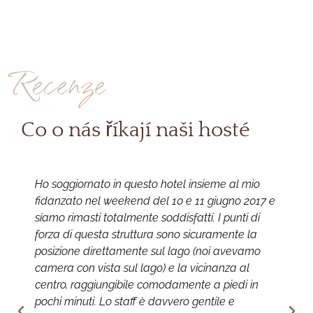
Recenze
Co o nás říkají naši hosté
Ho soggiornato in questo hotel insieme al mio
E
fidanzato nel weekend del 10 e 11 giugno 2017 e
l
siamo rimasti totalmente soddisfatti. I punti di
s
forza di questa struttura sono sicuramente la
n
posizione direttamente sul lago (noi avevamo
d
camera con vista sul lago) e la vicinanza al
b
centro, raggiungibile comodamente a piedi in
p
pochi minuti. Lo staff è davvero gentile e
s