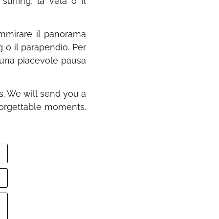
urfing, la vela o il
ammirare il panorama
g o il parapendio. Per
no una piacevole pausa
s. We will send you a
nforgettable moments.