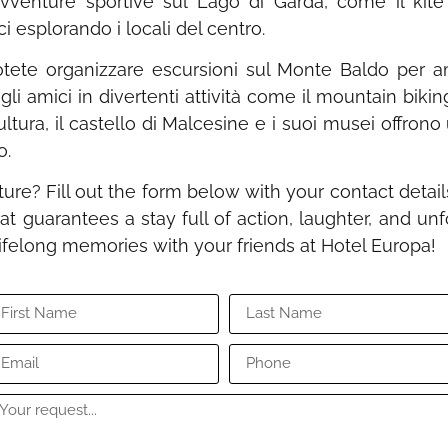
vventure sportive sul Lago di Garda, come il kite s
ci esplorando i locali del centro.
potete organizzare escursioni sul Monte Baldo per 
gli amici in divertenti attività come il mountain bikin
ultura, il castello di Malcesine e i suoi musei offro
o.
ure? Fill out the form below with your contact detail
hat guarantees a stay full of action, laughter, and u
lifelong memories with your friends at Hotel Europa!