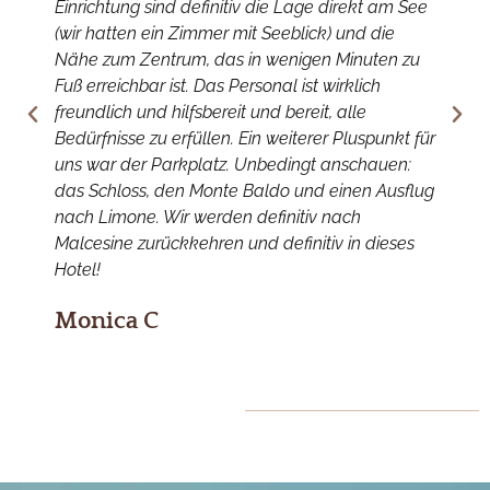
Einrichtung sind definitiv die Lage direkt am See
z
(wir hatten ein Zimmer mit Seeblick) und die
e
Nähe zum Zentrum, das in wenigen Minuten zu
D
Fuß erreichbar ist. Das Personal ist wirklich
m
freundlich und hilfsbereit und bereit, alle
g
Bedürfnisse zu erfüllen. Ein weiterer Pluspunkt für
P
uns war der Parkplatz. Unbedingt anschauen:
d
das Schloss, den Monte Baldo und einen Ausflug
e
nach Limone. Wir werden definitiv nach
r
Malcesine zurückkehren und definitiv in dieses
d
Hotel!
k
Monica C