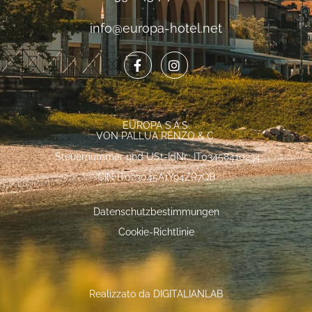
info@europa-hotel.net
EUROPA S.A.S.
VON PALLUA RENZO & C.
Steuernummer und USt-IdNr.: IT03458410234
CIN IT023045A1Y94ZR7QB
Datenschutzbestimmungen
Cookie-Richtlinie
Realizzato da
DIGITALIANLAB