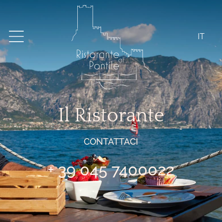
IT
Il Ristorante
CONTATTACI
+ 39 045 7400022