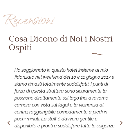
Recensioni
Cosa Dicono di Noi i Nostri
Ospiti
Ho soggiornato in questo hotel insieme al mio
E
fidanzato nel weekend del 10 e 11 giugno 2017 e
l
siamo rimasti totalmente soddisfatti. I punti di
s
forza di questa struttura sono sicuramente la
n
posizione direttamente sul lago (noi avevamo
d
camera con vista sul lago) e la vicinanza al
b
centro, raggiungibile comodamente a piedi in
p
pochi minuti. Lo staff è davvero gentile e
s
disponibile e pronti a soddisfare tutte le esigenze.
p