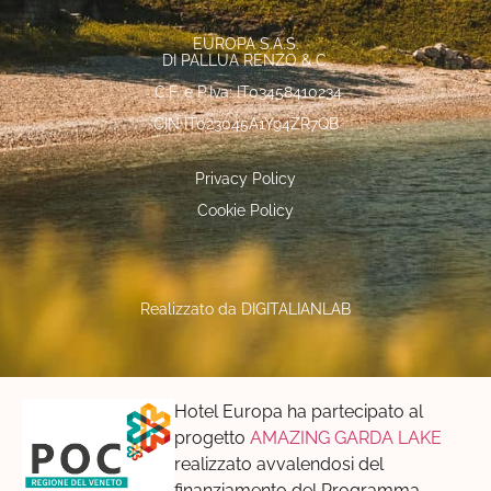
EUROPA S.A.S.
DI PALLUA RENZO & C.
C.F. e P.Iva: IT03458410234
CIN IT023045A1Y94ZR7QB
Privacy Policy
Cookie Policy
Realizzato da
DIGITALIANLAB
Hotel Europa ha partecipato al
progetto
AMAZING GARDA LAKE
realizzato avvalendosi del
finanziamento del Programma