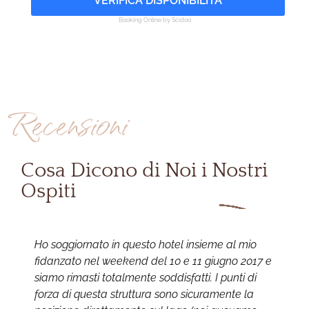
VERIFICA DISPONIBILITÀ
Booking Online by Scidoo
Recensioni
Cosa Dicono di Noi i Nostri
Ospiti
Ho soggiornato in questo hotel insieme al mio
E
fidanzato nel weekend del 10 e 11 giugno 2017 e
l
siamo rimasti totalmente soddisfatti. I punti di
s
forza di questa struttura sono sicuramente la
n