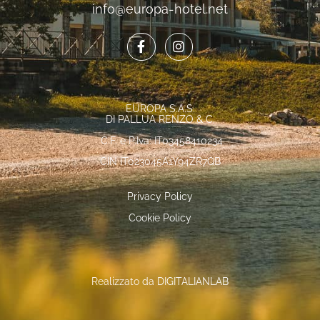
info@europa-hotel.net
EUROPA S.A.S.
DI PALLUA RENZO & C.
C.F. e P.Iva: IT03458410234
CIN IT023045A1Y94ZR7QB
Privacy Policy
Cookie Policy
Realizzato da
DIGITALIANLAB