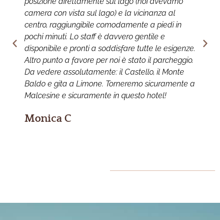
posizione direttamente sul lago (noi avevamo
d
camera con vista sul lago) e la vicinanza al
b
centro, raggiungibile comodamente a piedi in
p
pochi minuti. Lo staff è davvero gentile e
s
disponibile e pronti a soddisfare tutte le esigenze.
p
Altro punto a favore per noi è stato il parcheggio.
c
Da vedere assolutamente: il Castello, il Monte
r
Baldo e gita a Limone. Torneremo sicuramente a
e
Malcesine e sicuramente in questo hotel!
Monica C