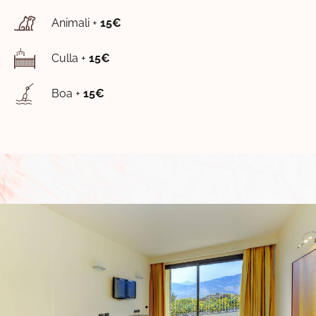
Animali +
15€
Culla +
15€
Boa +
15€