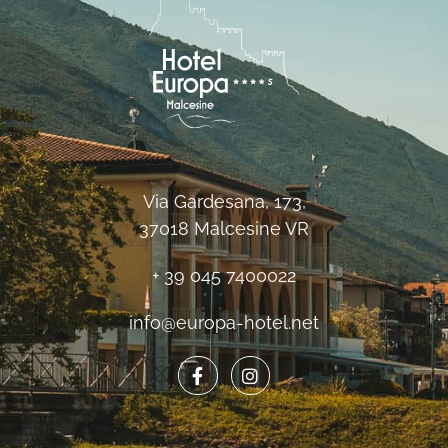
Via Gardesana, 173,
37018 Malcesine VR
+ 39 045 7400022
info@europa-hotel.net