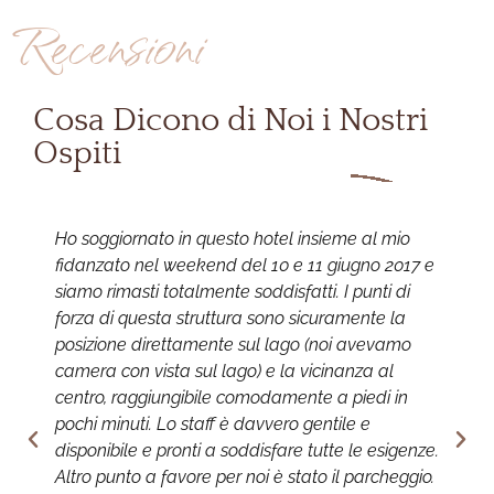
Recensioni
Cosa Dicono di Noi i Nostri
Ospiti
Ho soggiornato in questo hotel insieme al mio
E
fidanzato nel weekend del 10 e 11 giugno 2017 e
l
siamo rimasti totalmente soddisfatti. I punti di
s
forza di questa struttura sono sicuramente la
n
posizione direttamente sul lago (noi avevamo
d
camera con vista sul lago) e la vicinanza al
b
centro, raggiungibile comodamente a piedi in
p
pochi minuti. Lo staff è davvero gentile e
s
disponibile e pronti a soddisfare tutte le esigenze.
p
Altro punto a favore per noi è stato il parcheggio.
c