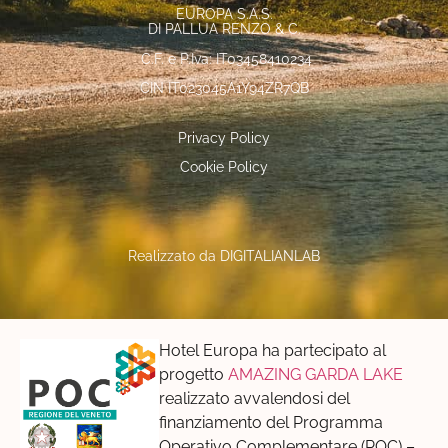
EUROPA S.A.S.
DI PALLUA RENZO & C.
C.F. e P.Iva: IT03458410234
CIN IT023045A1Y94ZR7QB
Privacy Policy
Cookie Policy
Realizzato da
DIGITALIANLAB
Hotel Europa ha partecipato al
progetto
AMAZING GARDA LAKE
realizzato avvalendosi del
finanziamento del Programma
Operativo Complementare (POC) –