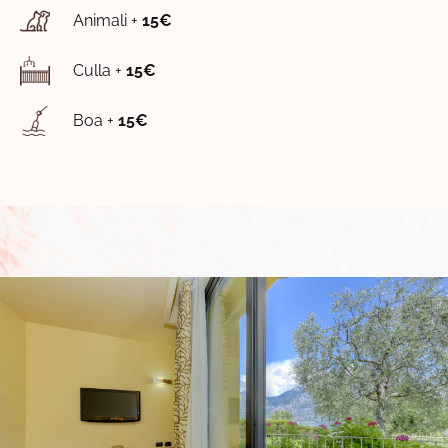
Animali +
15€
Culla +
15€
Boa +
15€