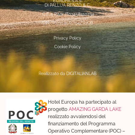
EUROPA S.A.S.
DI PALLUA RENZO & C.
C.F. e P.Iva: IT03458410234
CIN IT023045A1Y94ZR7QB
Privacy Policy
Cookie Policy
Realizzato da
DIGITALIANLAB
Hotel Europa ha partecipato al
progetto
AMAZING GARDA LAKE
realizzato avvalendosi del
finanziamento del Programma
Operativo Complementare (POC) –