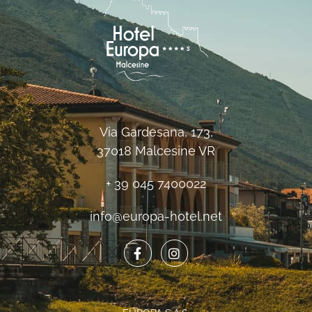
Via Gardesana, 173,
37018 Malcesine VR
+ 39 045 7400022
info@europa-hotel.net