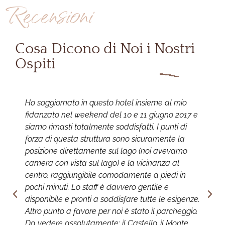
Recensioni
Cosa Dicono di Noi i Nostri
Ospiti
Ho soggiornato in questo hotel insieme al mio
E
fidanzato nel weekend del 10 e 11 giugno 2017 e
l
siamo rimasti totalmente soddisfatti. I punti di
s
forza di questa struttura sono sicuramente la
n
posizione direttamente sul lago (noi avevamo
d
camera con vista sul lago) e la vicinanza al
b
centro, raggiungibile comodamente a piedi in
p
pochi minuti. Lo staff è davvero gentile e
s
disponibile e pronti a soddisfare tutte le esigenze.
p
Altro punto a favore per noi è stato il parcheggio.
c
Da vedere assolutamente: il Castello, il Monte
r